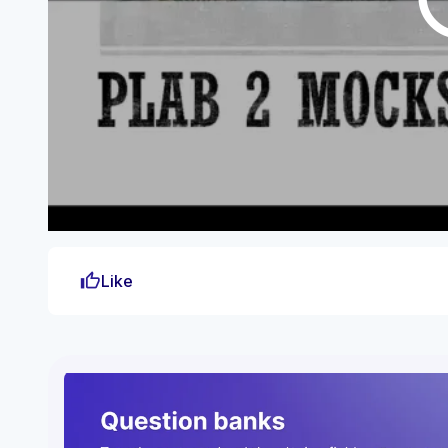
thumb_up
Like