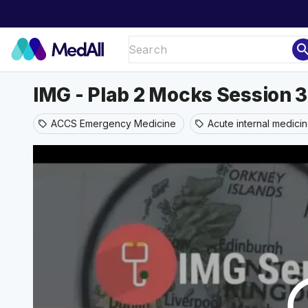
sear
IMG - Plab 2 Mocks Session 3
ACCS Emergency Medicine
Acute internal medici
sell
sell
play_ci