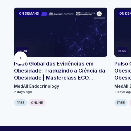
ON DEMAND
ON DE
23:08
18:55
chevron_right
Pulso Global das Evidências em
Pulso 
Obesidade: Traduzindo a Ciência da
Obesid
Obesidade | Masterclass ECO
Obesi
Micromódulo 2
Micro
MedAll Endocrinology
MedAll 
2 days ago
2 days ag
FREE
ONLINE
FREE
Computer generated transcript